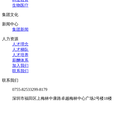
生物医疗
集团文化
新闻中心
集团新闻
人力资源
人才理念
人才梯队
人才培养
薪酬体系
加入我们
联系我们
联系我们
0755-82533299-8179
深圳市福田区上梅林中康路卓越梅林中心广场2号楼18楼