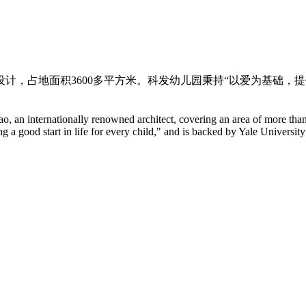
设计，占地面积3600多平方米。科发幼儿园秉持“以爱为基础
an internationally renowned architect, covering an area of more than
g a good start in life for every child," and is backed by Yale University