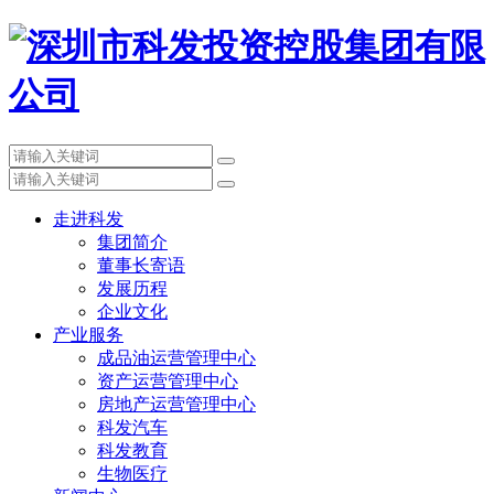
走进科发
集团简介
董事长寄语
发展历程
企业文化
产业服务
成品油运营管理中心
资产运营管理中心
房地产运营管理中心
科发汽车
科发教育
生物医疗