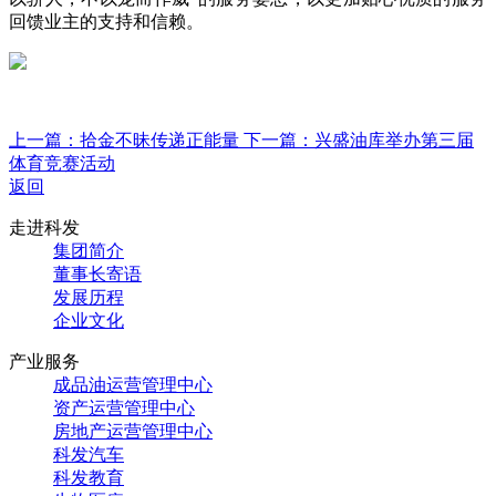
回馈业主的支持和信赖。
上一篇：拾金不昧传递正能量
下一篇：兴盛油库举办第三届
体育竞赛活动
返回
走进科发
集团简介
董事长寄语
发展历程
企业文化
产业服务
成品油运营管理中心
资产运营管理中心
房地产运营管理中心
科发汽车
科发教育