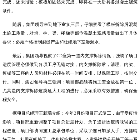
完成，还未报验；模板加固还未完成，即将在一天后具备混凝土浇筑
条件。
随后，集团领导来到地下室负三层，仔细察看了模板拆除后混凝
土施工质量，对墙、柱、梁、楼梯等部位混凝土观感质量做出了具体
要求：必须严格控制裂缝产生和杜绝地下室渗漏水。
最后，集团领导视察了
CD
座第一道内支撑拆除情况，强调了项目
进度管理必须做到各项工序无缝对接，内支撑拆除后，清理、内架、
模板等工序的人员和材料必须在第一时间安排，以保障工期，按时交
付。同时，集团领导再三强调：项目部必须将施工安全放在第一位，
尤其是内支撑拆除这类危大工程的进行，必须采取有效措施，确保全
程安全。
据项目总经理王新瑞介绍：今年
3
月份项目正式复工，由于受疫情
影响，项目部重新调整了项目总进度计划。为了追赶因疫情耽误的工
程进度，项目部协同施工总承包单位，采取了连日加派人手、抢抓晴
好天气、利用夜间施工、优化拆换撑方案、
A
座塔裙楼分开施工等一系