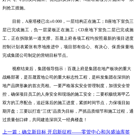
列抢工措施。
目前，
A
座塔楼已出±
0.000
，一层结构正在施工；
B
座地下室负三
层已完成施工，负一层梁板正在施工；
CD
座地下室负二层已完成施
工，正在拆除第一道支撑。百晟上府各项工程均按照最新的项目进度
控制计划表紧张有序地推进中，项目部有信心、有决心、保质保量地
完成集团公司制定的营销目标节点。
视察结束后，集团领导指示：百晟上府是集团在地产板块的重大
战略部署，是百晟置地公司的重大标志性工程，是科发集团在深圳的
地产品牌形象的首次亮相。一要严格落实安全管理制度，加强安全管
控，确保项目员工的人身安全和现场的施工安全；二要积极统筹甲乙
双方的工序配合，追赶落后的施工进度，紧抓时间节点，力保项目如
期开盘；三要以打造“三优”品质为目标，严抓品质细节和施工过程，通
过质量创口碑，共同建造深圳又一经典楼盘！
上一篇：确立新目标 开启新征程——零管中心和兴盛油库签