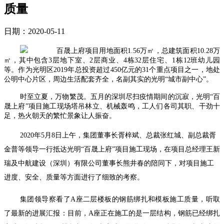
质量
日期：2020-05-11
百晟上府项目用地面积
1.56
万㎡，总建筑面积
10.28
万
㎡，其中包含
3
层地下室、
2
层商业、
4
栋
32
层住宅、
1
栋
12
班幼儿园
等。作为光明区
2019
年总投资超过
450
亿元的
31
个重点项目之一，地处
公明中心片区，周边生活配套齐全，名副其实的光明“城市副中心”。
时至立夏，万物繁茂。五月的深圳尽扫疫情期间的沉寂，光明“百
晟上府”项目施工现场塔吊林立、机械轰鸣，工人们各司其职、干劲十
足，热火朝天的繁忙景象让人振奋。
2020年5月
8
日上午，集团董事长胥梓斌、总裁张红城、副总裁胥
金普等领导一行抵达光明“百晟上府”项目施工现场，在项目总经理王新
瑞及中航建设（深圳）有限公司董事长熊井春的陪同下，对项目施工
进度、安全、质量等方面进行了细致的考察。
集团领导察看了
A
座二层楼板的钢筋绑扎和模板施工质量，听取
了最新的进展汇报：目前，
A
座正在施工的是一层结构，钢筋已经绑扎